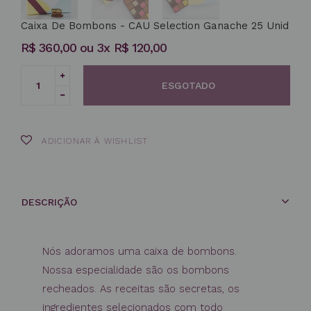
Caixa De Bombons - CAU Selection Ganache 25 Unid
Preço
R$ 360,00
ou 3x R$ 120,00
normal
Translation
ESGOTADO
missing:
Translation
pt-
missing:
BR.cart.general.increase_quantity
pt-
BR.cart.general.reduce_quantity
ADICIONAR À WISHLIST
DESCRIÇÃO
Nós adoramos uma caixa de bombons.
Nossa especialidade são os bombons
recheados. As receitas são secretas, os
ingredientes selecionados com todo