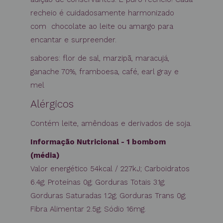
recheio é cuidadosamente harmonizado
com chocolate ao leite ou amargo para
encantar e surpreender.
sabores: flor de sal, marzipã, maracujá,
ganache 70%, framboesa, café, earl gray e
mel
Alérgicos
Contém leite, amêndoas e derivados de soja.
Informação Nutricional - 1 bombom
(média)
Valor energético 54kcal / 227kJ; Carboidratos
6.4g; Proteínas 0g; Gorduras Totais 3.1g;
Gorduras Saturadas 1.2g; Gorduras Trans 0g;
Fibra Alimentar 2.5g; Sódio 16mg.