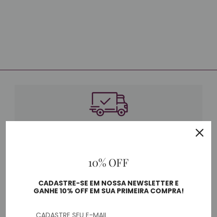
trufa
FRETE GRÁTIS SP CAPITAL
10% OFF
CADASTRE-SE EM NOSSA NEWSLETTER E
GANHE 10% OFF EM SUA PRIMEIRA COMPRA!
ATÉ 3X S/ JUROS