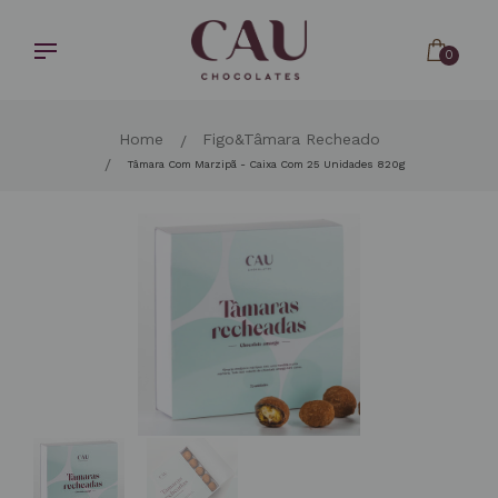
Pular
para
o
0
Conteúdo
Home
Figo&Tâmara Recheado
Tâmara Com Marzipã - Caixa Com 25 Unidades 820g