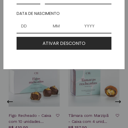
ENTREGAMOS SEU PRESENTE!
DATA DE NASCIMENTO
PRODUTOS RELACIONADOS
ATIVAR DESCONTO
ESGOTADO
ESGOTADO
Figo Recheado - Caixa
Tâmara com Marzipã
com 10 unidades...
- Caixa com 4 unid...
R$ 410,00
R$ 157,00