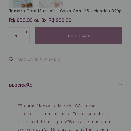
Tâmara Com Marzipã - Caixa Com 25 Unidades 820g
Preço
R$ 600,00
ou 3x R$ 200,00
normal
Translation
ESGOTADO
missing:
Translation
pt-
missing:
BR.cart.general.increase_quantity
pt-
BR.cart.general.reduce_quantity
ADICIONAR À WISHLIST
DESCRIÇÃO
Tâmaras Medjool e Marzipã CAU, uma
mordida e uma memória. Tudo isso coberto
de chocolate amargo 54% cacau. Feitas para
comer devagar. De apressada já tem a vida.